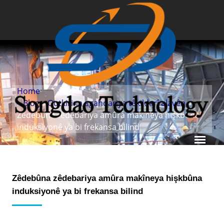
Home
»
Blog
»
Qutkirina agahdariya têkildarî alavên
»
Zêdebûna zêdebariya amûra makîneya hişkbûna
induksiyonê ya bi frekansa bilind
Zêdebûna zêdebariya amûra makîneya hişkbûna
induksiyonê ya bi frekansa bilind