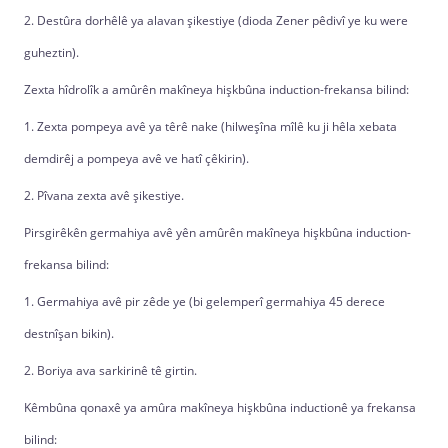
2. Destûra dorhêlê ya alavan şikestiye (dioda Zener pêdivî ye ku were
guheztin).
Zexta hîdrolîk a amûrên makîneya hişkbûna induction-frekansa bilind:
1. Zexta pompeya avê ya têrê nake (hilweşîna mîlê ku ji hêla xebata
demdirêj a pompeya avê ve hatî çêkirin).
2. Pîvana zexta avê şikestiye.
Pirsgirêkên germahiya avê yên amûrên makîneya hişkbûna induction-
frekansa bilind:
1. Germahiya avê pir zêde ye (bi gelemperî germahiya 45 derece
destnîşan bikin).
2. Boriya ava sarkirinê tê girtin.
Kêmbûna qonaxê ya amûra makîneya hişkbûna inductionê ya frekansa
bilind: