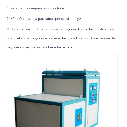
1. Xeta hatina sê-qonaxê qonax tune.
2. Kêmbûna panela parastina qonaxa şikestî ye.
Pêdivî ye ku em sedemên cûda yên têkçûnan lêkolîn bikin û di bersiva
pirsgirêkan de pirsgirêkan çareser bikin, da ku amûr di wextê xwe de
bêyî derengxistina xebatê bêne tamîr kirin.