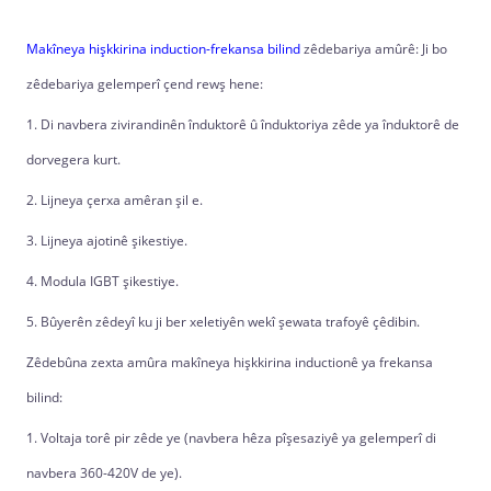
Makîneya hişkkirina induction-frekansa bilind
zêdebariya amûrê: Ji bo
zêdebariya gelemperî çend rewş hene:
1. Di navbera zivirandinên înduktorê û înduktoriya zêde ya înduktorê de
dorvegera kurt.
2. Lijneya çerxa amêran şil e.
3. Lijneya ajotinê şikestiye.
4. Modula IGBT şikestiye.
5. Bûyerên zêdeyî ku ji ber xeletiyên wekî şewata trafoyê çêdibin.
Zêdebûna zexta amûra makîneya hişkkirina inductionê ya frekansa
bilind:
1. Voltaja torê pir zêde ye (navbera hêza pîşesaziyê ya gelemperî di
navbera 360-420V de ye).