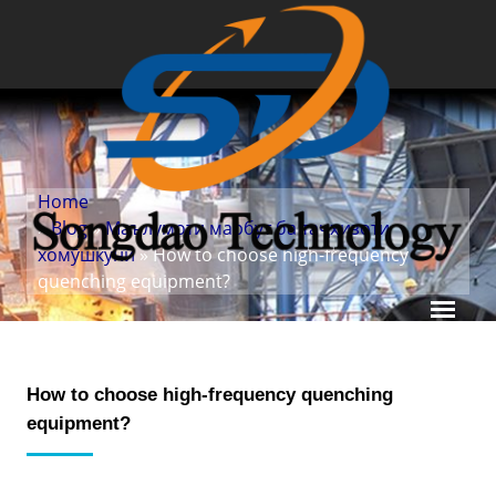
Home
»
Blog
»
Маълумоти марбут ба таҷҳизоти
хомӯшкунӣ
» How to choose high-frequency
quenching equipment?
How to choose high-frequency quenching
equipment?