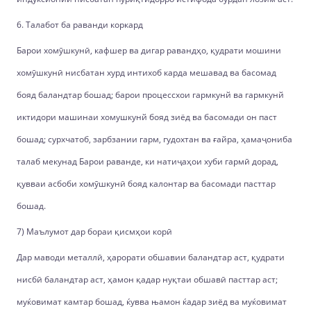
6. Талабот ба раванди коркард
Барои хомӯшкунӣ, кафшер ва дигар равандҳо, қудрати мошини
хомӯшкунӣ нисбатан хурд интихоб карда мешавад ва басомад
бояд баландтар бошад; барои процессхои гармкунй ва гармкунй
иктидори машинаи хомушкунй бояд зиёд ва басомади он паст
бошад; сурхчатоб, зарбзании гарм, гудохтан ва ғайра, ҳамаҷониба
талаб мекунад Барои раванде, ки натиҷаҳои хуби гармӣ дорад,
қувваи асбоби хомӯшкунӣ бояд калонтар ва басомади пасттар
бошад.
7) Маълумот дар бораи қисмҳои корӣ
Дар маводи металлӣ, ҳарорати обшавии баландтар аст, қудрати
нисбӣ баландтар аст, ҳамон қадар нуқтаи обшавӣ пасттар аст;
муќовимат камтар бошад, ќувва њамон ќадар зиёд ва муќовимат