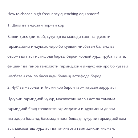
How to choose high-frequency quenching equipment?
1. Шакл ва андозаи порчаи кор
Барои қисмҳои корӣ, сутунҳо ва маводи сахт, таҷҳизоти
гармидиҳии индуксиониро бо қувваи нисбатан баланд ва
басомади паст истифода баред; барои кордой хурд, труба, плита,
фишанг ва гайра тачхизоти гармидихии индуксиониро бо кувваи
нисбатан кам ва басомади баланд истифода баред.
2. Чуќї ва масоњати ќисми кор барои гарм кардан зарур аст
Чукурии гармидихй чукур, масохаташ калон аст ва тамоми
гармидихй бояд тачхизоти гармидихии индуксиони дорои
иктидори баланд, басомади паст бошад; чукурии гармидихй кам
аст, масохаташ хурд аст ва тачхизоти гармидихии кисман,