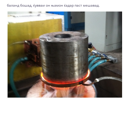
баланд бошад, ќувваи он њамон ќадар паст мешавад.