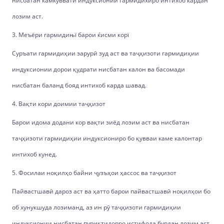
нисбатан камкуввати индуксионии гармидихиро интихоб кардан
лозим аст.
3. Меъёри гармидињї барои ќисми корї
Суръати гармидиҳии зарурӣ зуд аст ва таҷҳизоти гармидиҳии
индуксионии дорои қудрати нисбатан калон ва басомади
нисбатан баланд бояд интихоб карда шавад.
4. Вақти кори доимии таҷҳизот
Барои идома додани кор вақти зиёд лозим аст ва нисбатан
таҷҳизоти гармидиҳии индуксиониро бо қувваи каме калонтар
интихоб кунед.
5. Фосилаи ноқилҳо байни ҷузъҳои ҳассос ва таҷҳизот
Пайвастшавӣ дароз аст ва ҳатто барои пайвастшавӣ ноқилҳои бо
об хунукшуда лозиманд, аз ин рӯ таҷҳизоти гармидиҳии
индуксионии нисбатан пуриқтидорро истифода бурдан лозим аст.