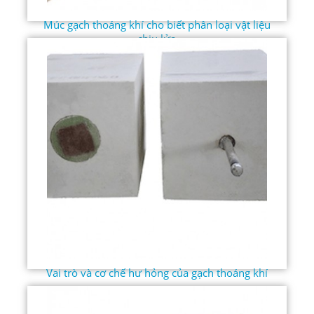
Múc gạch thoáng khí cho biết phân loại vật liệu
chịu lửa
Vai trò và cơ chế hư hỏng của gạch thoáng khí