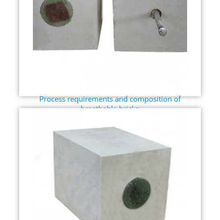
Process requirements and composition of
breathable bricks