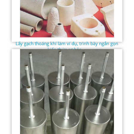
Lấy gạch thoáng khí làm ví dụ, trình bày ngắn gọn
kiến ​​thức cơ bản ...