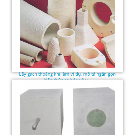
Lấy gạch thoáng khí làm ví dụ, mô tả ngắn gọn
kiến ​​thức cơ bản về v...