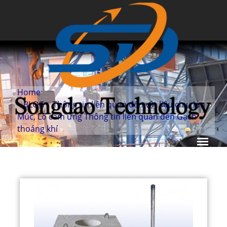
Home
»
BLOG
»
Thông tin liên quan đến vật liệu chịu lửa
»
Múc, Lò cảm ứng Thông tin liên quan đến Gạch
thoáng khí
»